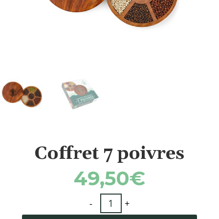
Coffret 7 poivres
49,50
€
quantité
-
+
de