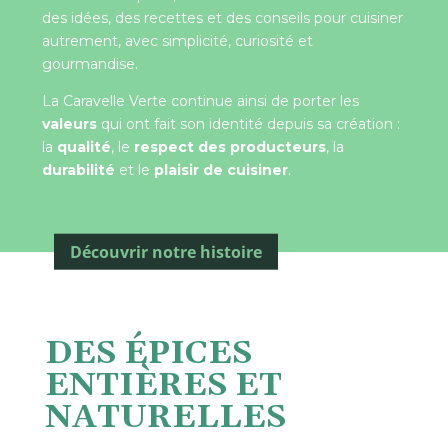
des idées, des recettes et des conseils pour cuisiner
autrement, avec simplicité, curiosité et
gourmandise.
La Caravelle Verte continue ainsi de porter les
valeurs
qui ont fait son identité depuis sa création :
la
qualité
, le
respect des producteurs
, la
durabilité
et le
plaisir de cuisiner
.
Découvrir notre histoire
DES ÉPICES
ENTIÈRES ET
NATURELLES