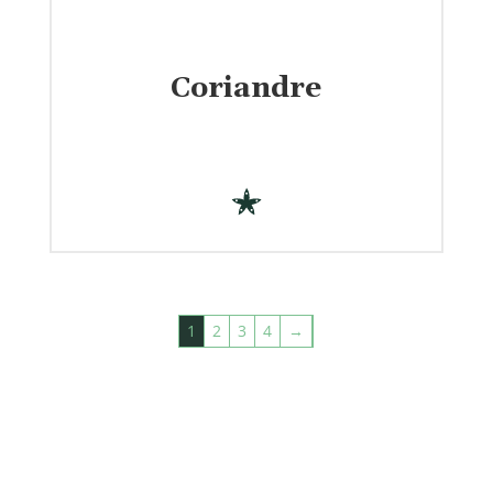
Coriandre
€
1
2
3
4
→