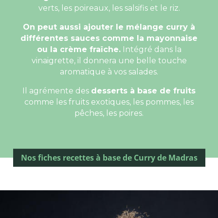
verts, les poireaux, les salsifis et le riz.
On peut aussi ajouter le mélange curry à
différentes sauces comme la mayonnaise
ou la crème fraîche.
Intégré dans la
vinaigrette, il donnera une belle touche
aromatique à vos salades.
Il agrémente des
desserts à base de fruits
comme les fruits exotiques, les pommes, les
pêches, les poires.
Nos fiches recettes à base de Curry de Madras