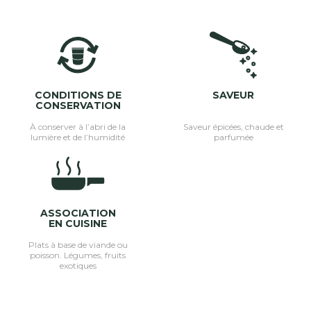
CONDITIONS DE
SAVEUR
CONSERVATION
À conserver à l’abri de la
Saveur épicées, chaude et
lumière et de l’humidité
parfumée
ASSOCIATION
EN CUISINE
Plats à base de viande ou
poisson. Légumes, fruits
exotiques