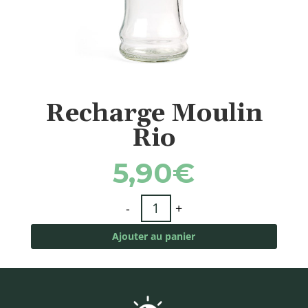
Recharge Moulin
Rio
5,90
€
quantité
-
+
de
Recharge
Ajouter au panier
Moulin
Rio