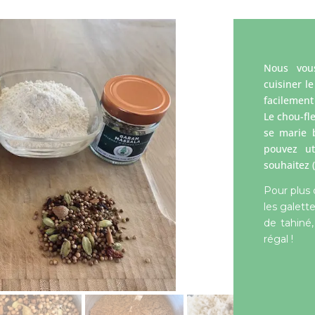
Nous vou
cuisiner l
facilement 
Le chou-fl
se marie b
pouvez ut
souhaitez 
Pour plus
les galett
de tahiné,
régal !