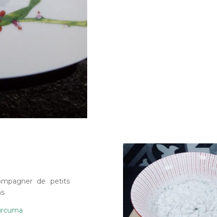
ompagner de petits
ns
urcuma