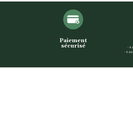
Paiement
sécurisé
- à
- à pa